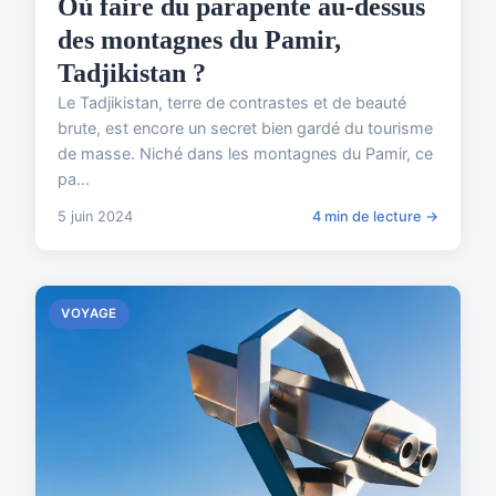
Où faire du parapente au-dessus
des montagnes du Pamir,
Tadjikistan ?
Le Tadjikistan, terre de contrastes et de beauté
brute, est encore un secret bien gardé du tourisme
de masse. Niché dans les montagnes du Pamir, ce
pa...
5 juin 2024
4 min de lecture →
VOYAGE