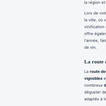
la région e
Lors de vo
la ville, o
vinificatio
offre égale
l'année, fa
de vin.
La route 
La
route de
vignobles
e
nombreux
d
déguster d
adaptés à t