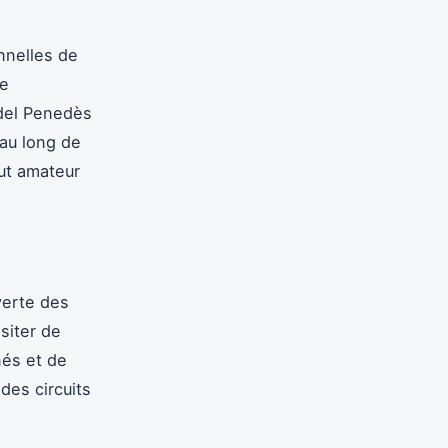
nnelles de
de
 del Penedès
 au long de
out amateur
verte des
siter de
nés et de
des circuits