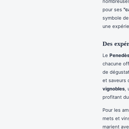
nombreuses 
pour ses
"c
symbole de 
une expérie
Des expér
Le
Penedè
chacune off
de dégustat
et saveurs
vignobles
,
profitant du
Pour les am
mets et vin
marient ave