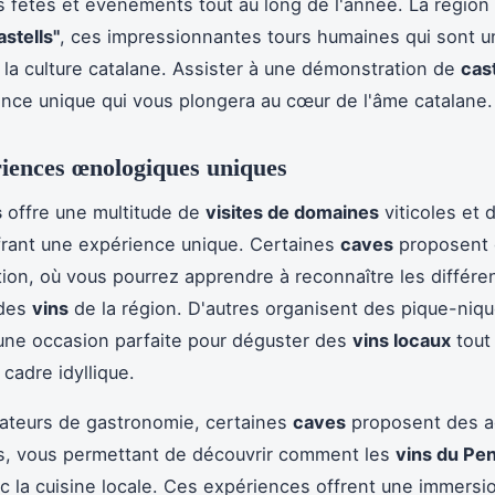
fêtes et événements tout au long de l'année. La région
astells"
, ces impressionnantes tours humaines qui sont un
la culture catalane. Assister à une démonstration de
cast
nce unique qui vous plongera au cœur de l'âme catalane.
iences œnologiques uniques
s
offre une multitude de
visites de domaines
viticoles et 
rant une expérience unique. Certaines
caves
proposent d
ion, où vous pourrez apprendre à reconnaître les différ
 des
vins
de la région. D'autres organisent des pique-niq
 une occasion parfaite pour déguster des
vins locaux
tout
 cadre idyllique.
ateurs de gastronomie, certaines
caves
proposent des a
s, vous permettant de découvrir comment les
vins du Pe
c la cuisine locale. Ces expériences offrent une immersio