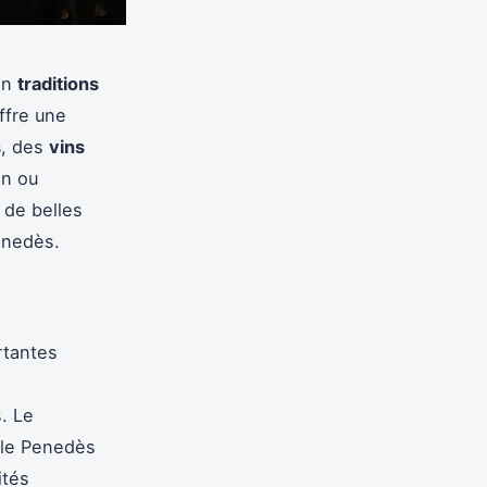
en
traditions
ffre une
s
, des
vins
in ou
 de belles
nedès.
rtantes
s. Le
, le Penedès
ités