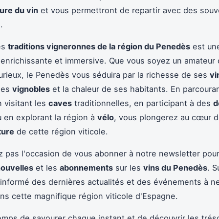
ture du vin
et vous permettront de repartir avec des souv
.
es
traditions vigneronnes de la région du Penedès
est un
enrichissante et immersive. Que vous soyez un amateur 
urieux, le Penedès vous séduira par la richesse de ses
vi
ses
vignobles
et la chaleur de ses habitants. En parcoura
n visitant les
caves
traditionnelles, en participant à des
d
 en explorant la région à
vélo
, vous plongerez au cœur de
ture
de cette région viticole.
pas l'occasion de vous abonner à notre newsletter pour
ouvelles
et les
abonnements
sur les
vins du Penedès
. 
 informé des dernières actualités et des événements à n
s cette magnifique région viticole d'Espagne.
emps de savourer chaque instant et de découvrir les tré