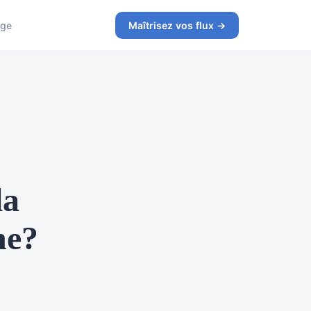
age
Maîtrisez vos flux →
la
ne?