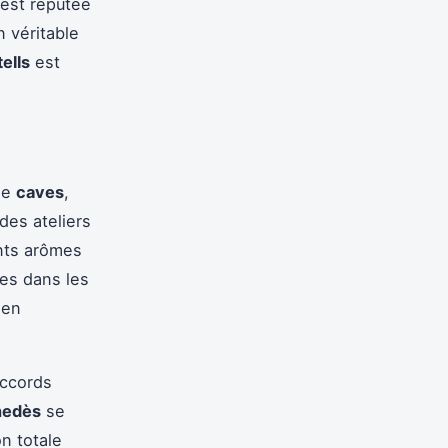
 est réputée
 véritable
ells
est
de
caves
,
es ateliers
ents arômes
ues dans les
 en
ccords
nedès
se
n totale