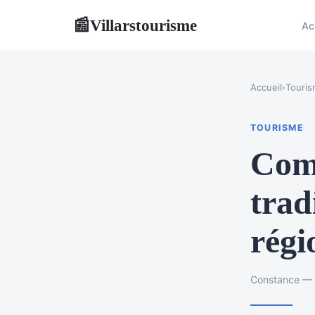
Villarstourisme
📰
Ac
Accueil
›
Touri
TOURISME
Comm
trad
régi
Constance — 5