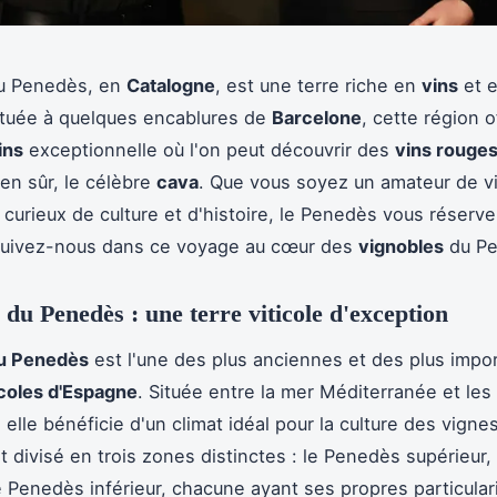
du Penedès, en
Catalogne
, est une terre riche en
vins
et 
ituée à quelques encablures de
Barcelone
, cette région o
ins
exceptionnelle où l'on peut découvrir des
vins rouge
en sûr, le célèbre
cava
. Que vous soyez un amateur de v
curieux de culture et d'histoire, le Penedès vous réserve
 Suivez-nous dans ce voyage au cœur des
vignobles
du Pe
 du Penedès : une terre viticole d'exception
du Penedès
est l'une des plus anciennes et des plus impo
icoles d'Espagne
. Située entre la mer Méditerranée et les
elle bénéficie d'un climat idéal pour la culture des vigne
 divisé en trois zones distinctes : le Penedès supérieur
le Penedès inférieur, chacune ayant ses propres particular