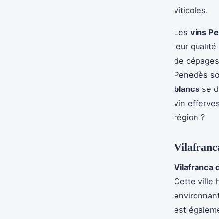
viticoles.
Les
vins P
leur qualité
de cépages,
Penedès son
blancs
se di
vin efferves
région ?
Vilafranc
Vilafranca 
Cette ville 
environnant
est égalem