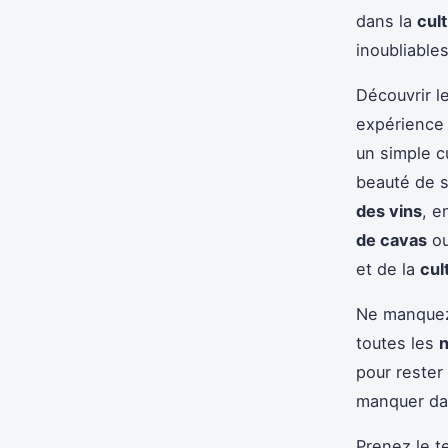
dans la
cul
inoubliables
Découvrir l
expérience 
un simple c
beauté de 
des vins
, e
de cavas
ou
et de la
cul
Ne manquez 
toutes les
n
pour rester
manquer dan
Prenez le t