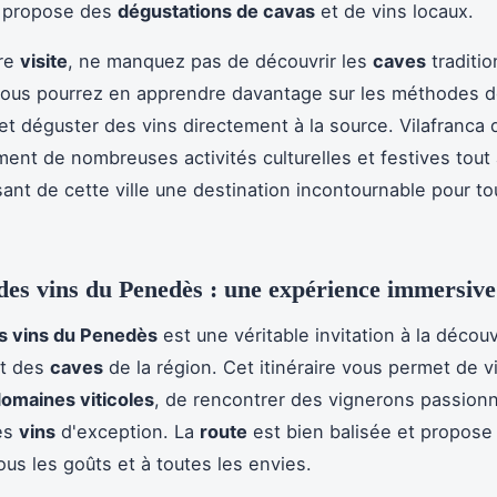
t propose des
dégustations de cavas
et de vins locaux.
tre
visite
, ne manquez pas de découvrir les
caves
traditio
ù vous pourrez en apprendre davantage sur les méthodes 
n et déguster des vins directement à la source. Vilafranca
ment de nombreuses activités culturelles et festives tout
isant de cette ville une destination incontournable pour t
des vins du Penedès : une expérience immersive
s vins du Penedès
est une véritable invitation à la décou
t des
caves
de la région. Cet itinéraire vous permet de vi
omaines viticoles
, de rencontrer des vignerons passion
es
vins
d'exception. La
route
est bien balisée et propose 
ous les goûts et à toutes les envies.