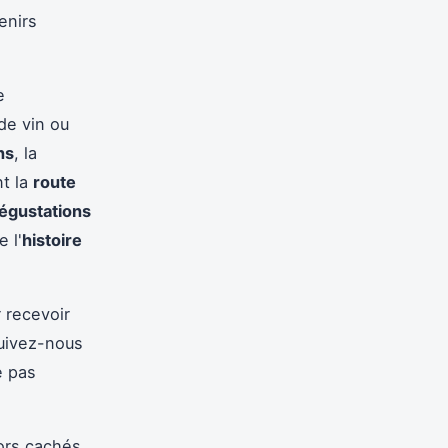
enirs
e
de vin ou
ns
, la
nt la
route
égustations
 l'
histoire
 recevoir
Suivez-nous
e pas
sors cachés