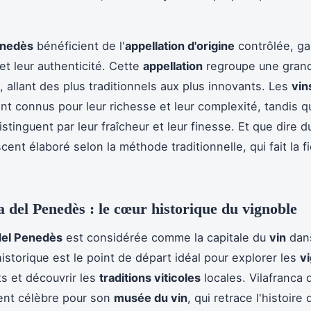
enedès
bénéficient de l'
appellation d'origine
contrôlée, ga
 et leur authenticité. Cette
appellation
regroupe une grand
 allant des plus traditionnels aux plus innovants. Les
vin
t connus pour leur richesse et leur complexité, tandis q
stinguent par leur fraîcheur et leur finesse. Et que dire 
cent élaboré selon la méthode traditionnelle, qui fait la fi
a del Penedès : le cœur historique du vignoble
del Penedès
est considérée comme la capitale du
vin
dans
historique est le point de départ idéal pour explorer les
v
s et découvrir les
traditions viticoles
locales. Vilafranca
ent célèbre pour son
musée du vin
, qui retrace l'histoire