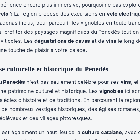
périence encore plus immersive, pourquoi ne pas explor
vélo
? La région propose des excursions en
vélo électriq
adenas inclus, pour parcourir les vignobles en toute tranqu
si profiter des paysages magnifiques du Penedès tout en
 viticoles. Les
dégustations de cavas
et de
vins
le long d
une touche de plaisir à votre balade.
se culturelle et historique du Penedès
du Penedès
n'est pas seulement célèbre pour ses
vins
, el
che patrimoine culturel et historique. Les
vignobles
ici so
 siècles d'histoire et de traditions. En parcourant la régio
 de nombreux vestiges historiques, des églises romanes
diévaux et des villages pittoresques.
est également un haut lieu de la
culture catalane
, avec 