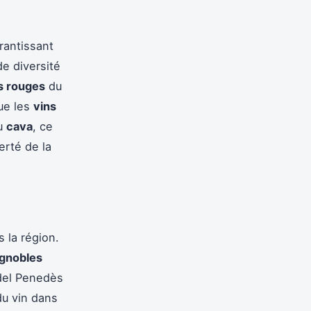
rantissant
e diversité
s rouges
du
ue les
vins
du
cava
, ce
erté de la
 la région.
ignobles
 del Penedès
 du vin dans