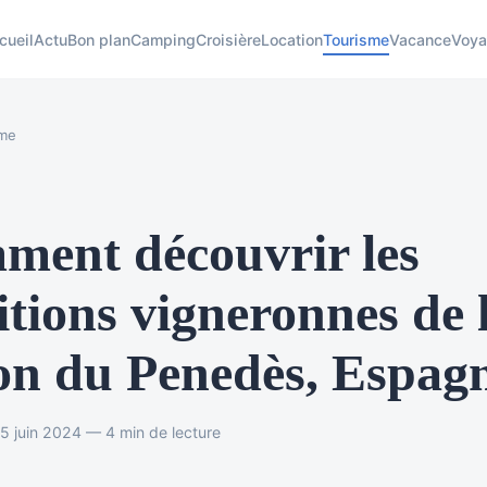
cueil
Actu
Bon plan
Camping
Croisière
Location
Tourisme
Vacance
Voy
sme
ent découvrir les
itions vigneronnes de 
on du Penedès, Espag
 juin 2024 — 4 min de lecture