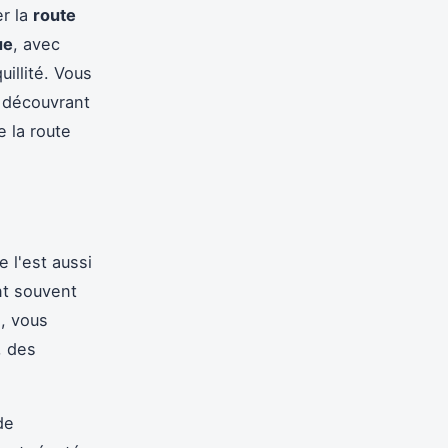
er la
route
ue
, avec
illité. Vous
 découvrant
e la route
le l'est aussi
nt souvent
n, vous
, des
de